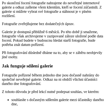
Po skončení focení fotografie nahrajeme do neveřejné internetové
galerie a odkaz zašleme všem klientům, kteří se focení zúčastnili. Z
galerie si můžete vybrat své fotografie a stáhnout je v plném
rozlišení.
Fotografie zveřejňujeme bez dodatečných úprav.
Galerie je dostupná přibližně 6 měsíců. Po této době ji smažeme,
fotografie však archivujeme v zazipované záloze uložené podle data
focení. Pokud budete v budoucnu hledat starší fotografie, bude
potřeba znát datum pořízení.
Při fotografování důsledně dbáme na to, aby se v záběru neobjevily
jiné osoby.
Jak funguje sdílení galerie
Fotografie pořízené během jednoho dne jsou dočasně nahrány do
společné neveřejné galerie. Odkaz na ni obdrží všichni účastníci
daného dne fotografování.
Z tohoto důvodu je před lekcí nutné podepsat souhlas, ve kterém:
souhlasíte s dočasným sdílením galerie mezi účastníky daného
dne,