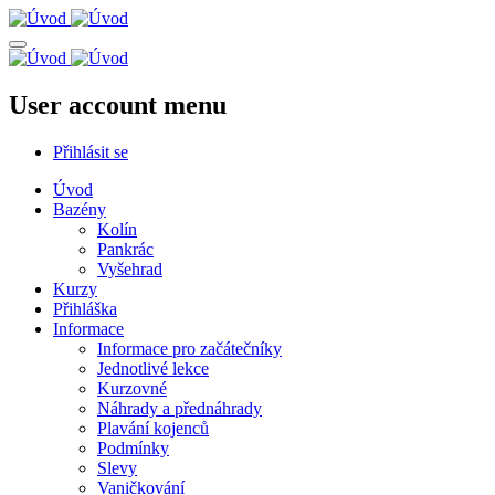
Přejít
k
hlavnímu
obsahu
User account menu
Přihlásit se
Úvod
Bazény
Kolín
Pankrác
Vyšehrad
Kurzy
Přihláška
Informace
Informace pro začátečníky
Jednotlivé lekce
Kurzovné
Náhrady a přednáhrady
Plavání kojenců
Podmínky
Slevy
Vaničkování